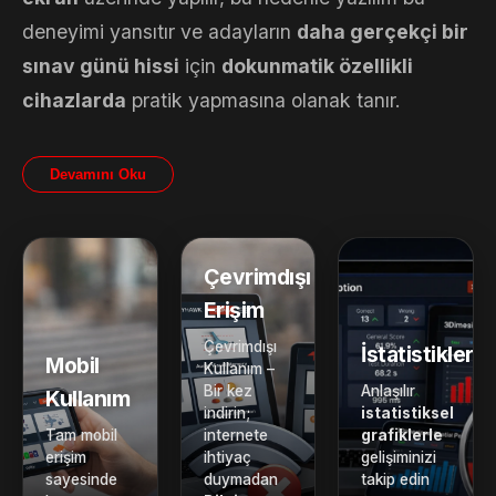
deneyimi yansıtır ve adayların
daha gerçekçi bir
sınav günü hissi
için
dokunmatik özellikli
cihazlarda
pratik yapmasına olanak tanır.
Devamını Oku
Çevrimdışı
Erişim
Çevrimdışı
İstatistikler
Mobil
Kullanım –
Bir kez
Anlaşılır
Kullanım
indirin;
istatistiksel
Tam mobil
internete
grafiklerle
erişim
ihtiyaç
gelişiminizi
sayesinde
duymadan
takip edin