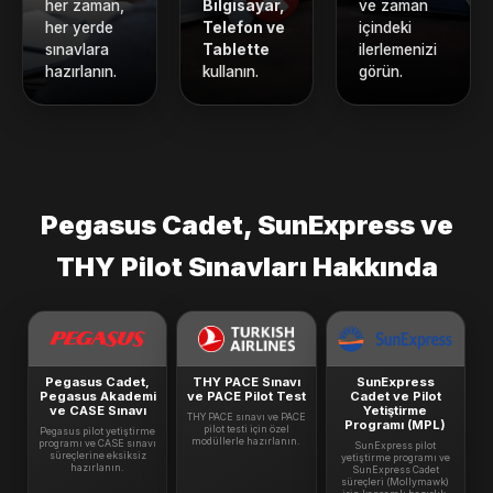
her zaman,
Bilgisayar,
ve zaman
her yerde
Telefon ve
içindeki
sınavlara
Tablette
ilerlemenizi
hazırlanın.
kullanın.
görün.
Pegasus Cadet, SunExpress ve
THY Pilot Sınavları Hakkında
Pegasus Cadet,
THY PACE Sınavı
SunExpress
Pegasus Akademi
ve PACE Pilot Test
Cadet ve Pilot
ve CASE Sınavı
Yetiştirme
THY PACE sınavı ve PACE
Programı (MPL)
pilot testi için özel
Pegasus pilot yetiştirme
modüllerle hazırlanın.
programı ve CASE sınavı
SunExpress pilot
süreçlerine eksiksiz
yetiştirme programı ve
hazırlanın.
SunExpress Cadet
süreçleri (Mollymawk)