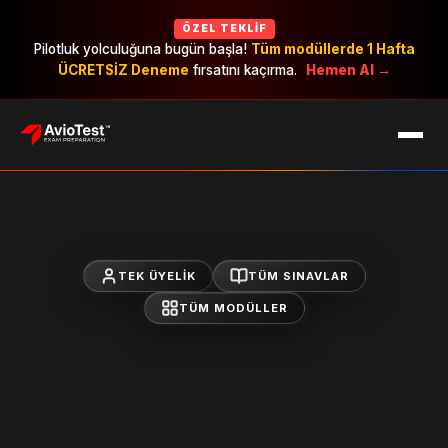
ÖZEL TEKLIF
Pilotluk yolculuğuna bugün başla!
Tüm modüllerde 1 Hafta
ÜCRETSİZ Deneme
fırsatını kaçırma.
Hemen Al →
EXAMS
CAREERS
PRICING
TEK ÜYELIK
TÜM SINAVLAR
TÜM MODÜLLER