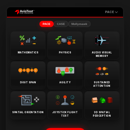
PACE
PACE
CASE
Mollymawk
MATHEMATICS
PHYSICS
AUDIO VISUAL
MEMORY
DIGIT SPAN
AGILITY
SUSTAINED
ATTENTION
SPATIAL ORIENTATION
JOYSTICK FLIGHT
3D SPATIAL
TEST
PERCEPTION