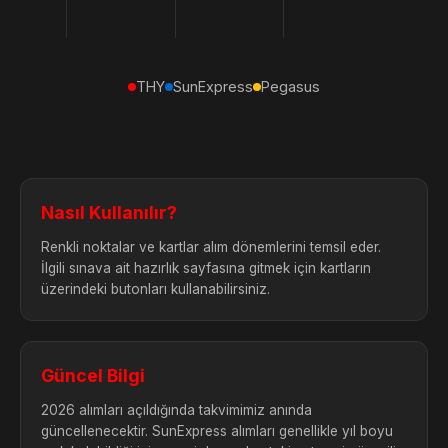
THY
SunExpress
Pegasus
Nasıl Kullanılır?
Renkli noktalar ve kartlar alım dönemlerini temsil eder.
TURKISH AIRLINES
İlgili sınava ait hazırlık sayfasına gitmek için kartların
üzerindeki butonları kullanabilirsiniz.
JAN
Güncel Bilgi
2026 alımları açıldığında takvimimiz anında
FEB
güncellenecektir. SunExpress alımları genellikle yıl boyu
3 Şub - 27 Mar