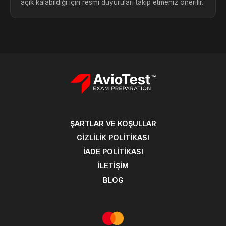
açık kalabildiği için resmi duyuruları takip etmeniz önerilir.
THY
Yetiştirilmek
Üzere Pilot
MAR
(Cadet)
Kış/Bahar alımı
Hazırlık
Başvuru
APR
Sayfası
Koşulları
ŞARTLAR VE KOŞULLAR
GIZLILIK POLITIKASI
MAY
İADE POLITIKASI
İLETIŞIM
BLOG
JUN