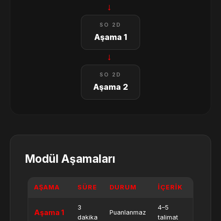
→
SO 2D
Aşama 1
→
SO 2D
Aşama 2
Modül Aşamaları
AŞAMA
SÜRE
DURUM
İÇERIK
3
4–5
Aşama 1
Puanlanmaz
dakika
talimat