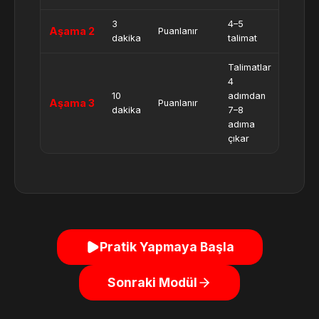
3
4–5
Aşama 2
Puanlanır
dakika
talimat
Talimatlar
4
10
adımdan
Aşama 3
Puanlanır
dakika
7–8
adıma
çıkar
Pratik Yapmaya Başla
Sonraki Modül