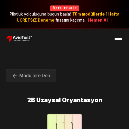
ÖZEL TEKLIF
Pilotluk yolculuğuna bugün başla!
Tüm modüllerde 1 Hafta
ÜCRETSİZ Deneme
fırsatını kaçırma.
Hemen Al →
EXAMS
CAREERS
PRICING
Modüllere Dön
2B Uzaysal Oryantasyon