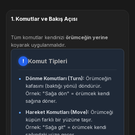
1
.
Komutlar ve Bakış Açısı
Tüm komutlar kendinizi
örümceğin yerine
koyarak uygulanmalıdır.
Komut Tipleri
!
Dönme Komutları (Turn):
Örümceğin
kafasını (baktığı yönü) döndürür.
Örnek: "Sağa dön" = örümcek kendi
sağına döner.
Hareket Komutları (Move):
Örümceği
küpün farklı bir yüzüne taşır.
Örnek: "Sağa git" = örümcek kendi
sağındaki yüze geçer.