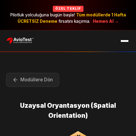
ÖZEL TEKLIF
Pilotluk yolculuğuna bugün başla!
Tüm modüllerde 1 Hafta
ÜCRETSİZ Deneme
fırsatını kaçırma.
Hemen Al →
EXAMS
CAREERS
PRICING
Modüllere Dön
Uzaysal Oryantasyon (Spatial
Orientation)