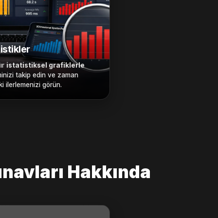
istikler
lır
istatistiksel grafiklerle
minizi takip edin ve zaman
ki ilerlemenizi görün.
ınavları Hakkında