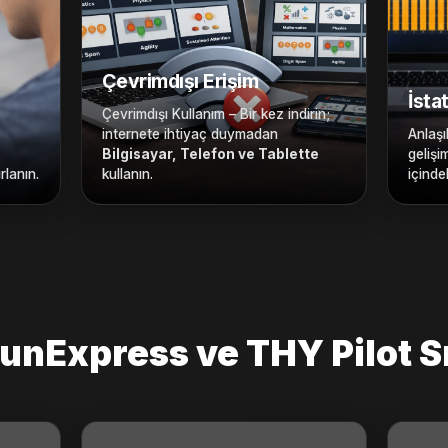
Çevrimdışı Erişim
İstat
Çevrimdışı Kullanım – Bir kez indirin;
internete ihtiyaç duymadan
Anlaşı
Bilgisayar, Telefon ve Tablette
gelişi
rlanın.
kullanın.
içinde
unExpress ve THY Pilot S