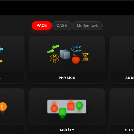
PACE
CASE
Mollymawk
S
PHYSICS
AUD
AGILITY
SUS