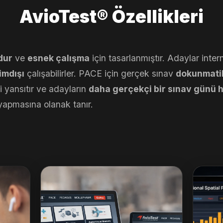
AvioTest® Özellikleri
dur
ve
esnek çalışma
için tasarlanmıştır. Adaylar inte
imdışı
çalışabilirler. PACE için gerçek sınav
dokunmati
 yansıtır ve adayların
daha gerçekçi bir sınav günü h
yapmasına olanak tanır.