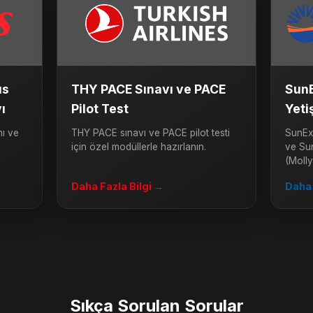
us
THY PACE Sınavı ve PACE
SunE
ı
Pilot Test
Yeti
mı ve
THY PACE sınavı ve PACE pilot testi
SunExp
z
için özel modüllerle hazırlanın.
ve Su
(Molly
Daha Fazla Bilgi →
Daha 
Sıkça Sorulan Sorular