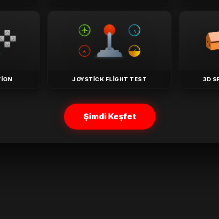
TION
JOYSTICK FLIGHT TEST
3D S
Şimdi Keşfet