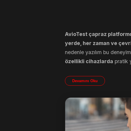
AvioTest çapraz platform
yerde, her zaman ve çevr
nedenle yazılım bu deneyimi
özellikli cihazlarda
pratik 
Devamını Oku