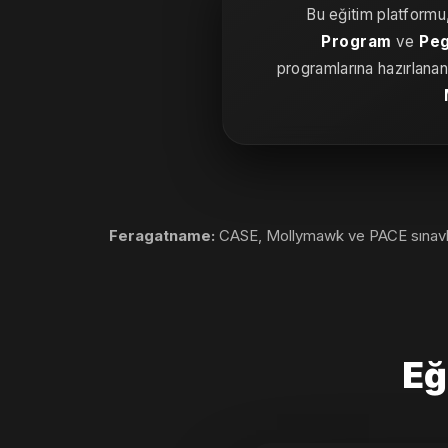
Bu eğitim platformu
Program
ve
Peg
programlarına hazırlanan
Feragatname:
CASE, Mollymawk ve PACE sınavların
Eğ