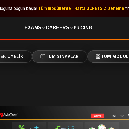
uluğuna bugün başla!
Tüm modüllerde 1 Hafta ÜCRETSİZ Deneme
fı
PRICING
EXAMS
CAREERS
TEK ÜYELIK
TÜM SINAVLAR
TÜM MODÜL