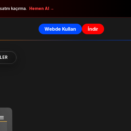
rsatını kaçırma.
Hemen Al →
Webde Kullan
İndir
LER