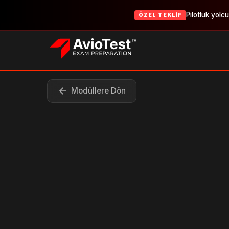
Pilotluk yolc
ÖZEL TEKLIF
Modüllere Dön