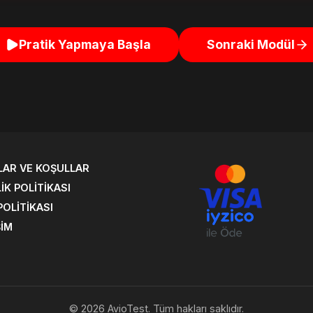
Pratik Yapmaya Başla
Sonraki Modül
LAR VE KOŞULLAR
LIK POLITIKASI
POLITIKASI
ŞIM
©
2026
AvioTest.
Tüm hakları saklıdır.