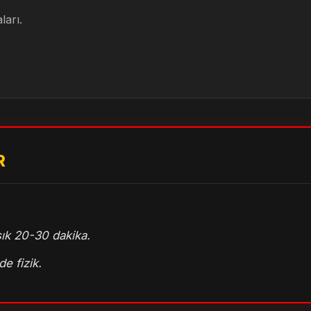
ları.
.
R
ık 20-30 dakika.
de fizik.