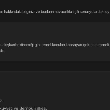
eri hakkındaki bilginizi ve bunların havacılıkla ilgili senaryolardaki 
e akışkanlar dinamiği gibi temel konuları kapsayan çoktan seçmeli 
ır.
ş.
uvveti ve Bernoulli ilkesi.