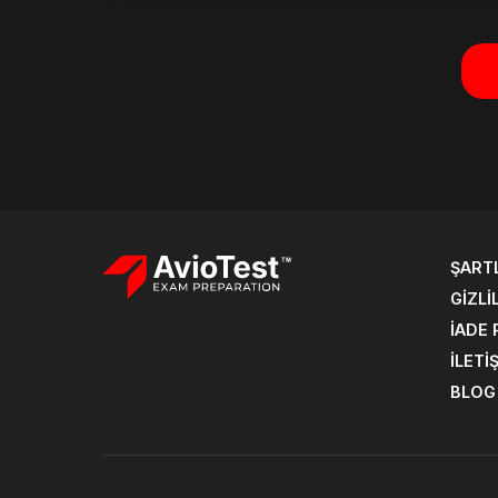
ŞART
GIZLI
İADE 
İLETI
BLOG