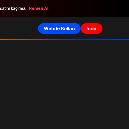
rsatını kaçırma.
Hemen Al →
Webde Kullan
İndir