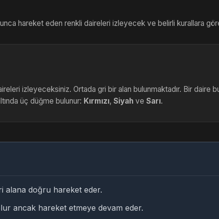
nca hareket eden renkli daireleri izleyecek ve belirli kurallara gö
releri izleyeceksiniz. Ortada gri bir alan bulunmaktadır. Bir daire 
ltında üç düğme bulunur:
Kırmızı
,
Siyah
ve
Sarı
.
gri alana doğru hareket eder.
 olur ancak hareket etmeye devam eder.