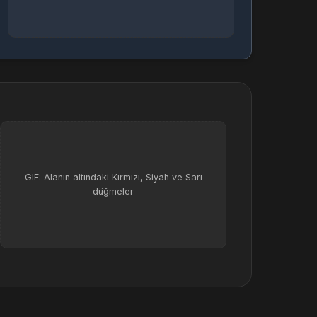
GIF: Alanın altındaki Kırmızı, Siyah ve Sarı
düğmeler