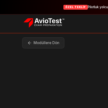
Pilotluk yolc
ÖZEL TEKLIF
Modüllere Dön