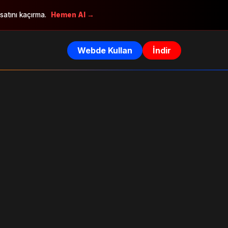
rsatını kaçırma.
Hemen Al →
Webde Kullan
İndir